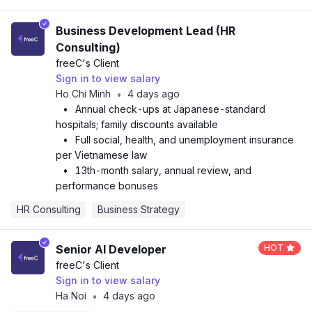
Business Development Lead (HR
Consulting)
freeC
's Client
Sign in to view salary
Ho Chi Minh
4 days ago
•
•
Annual check-ups at Japanese-standard
hospitals; family discounts available
•
Full social, health, and unemployment insurance
per Vietnamese law
•
13th-month salary, annual review, and
performance bonuses
HR Consulting
Business Strategy
Senior AI Developer
HOT
freeC
's Client
Sign in to view salary
Ha Noi
4 days ago
•