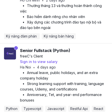
Ho Chi Minh
2 days ago
•
•
Thưởng tháng 13 và thưởng hoàn thành công
việc
•
Bảo hiểm dành riêng cho nhân viên
•
Xây dựng các chương trình đào tạo nội bộ và
đào tạo bên ngoài
Kỹ năng đàm phán 
Kỹ năng bán hàng
Senior Fullstack (Python)
freeC
's Client
Sign in to view salary
Ha Noi
4 days ago
•
•
Annual leave, public holidays, and an extra
company holiday
•
Strong learning support with training, language
courses, Udemy, and certifications
•
Anniversary, Tet, and year-end performance
bonuses
Python
Typescript
Javascript
Restful Api
React