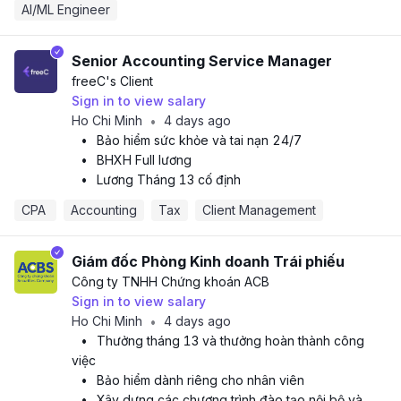
AI/ML Engineer
Senior Accounting Service Manager
freeC
's Client
Sign in to view salary
Ho Chi Minh
4 days ago
•
•
Bảo hiểm sức khỏe và tai nạn 24/7
•
BHXH Full lương
•
Lương Tháng 13 cố định
CPA 
Accounting
Tax
Client Management
Giám đốc Phòng Kinh doanh Trái phiếu
Công ty TNHH Chứng khoán ACB
Sign in to view salary
Ho Chi Minh
4 days ago
•
•
Thưởng tháng 13 và thưởng hoàn thành công
việc
•
Bảo hiểm dành riêng cho nhân viên
•
Xây dựng các chương trình đào tạo nội bộ và