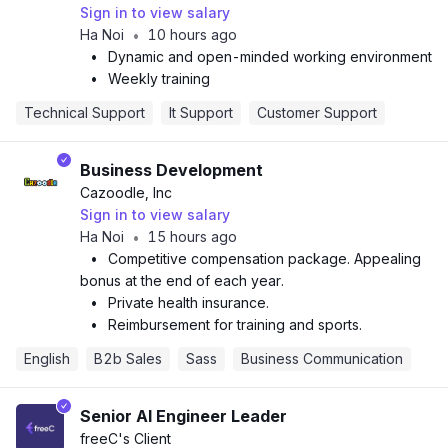
Sign in to view salary
Ha Noi
10 hours ago
•
•
Dynamic and open-minded working environment
•
Weekly training
Technical Support
It Support
Customer Support
Business Development
Cazoodle, Inc
Sign in to view salary
Ha Noi
15 hours ago
•
•
Competitive compensation package. Appealing
bonus at the end of each year.
•
Private health insurance.
•
Reimbursement for training and sports.
English
B2b Sales
Sass
Business Communication
Senior AI Engineer Leader
freeC
's Client