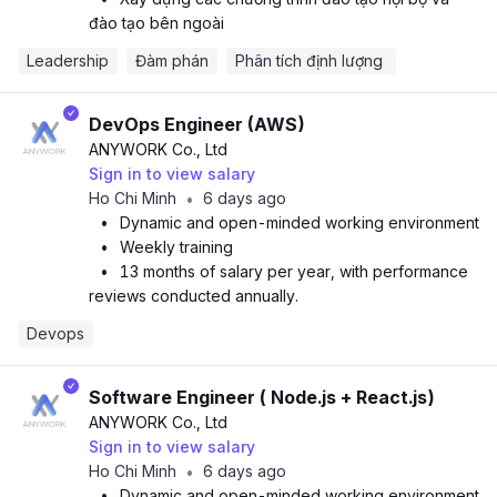
đào tạo bên ngoài
Leadership
Đàm phán
Phân tích định lượng 
DevOps Engineer (AWS)
ANYWORK Co., Ltd
Sign in to view salary
Ho Chi Minh
6 days ago
•
•
Dynamic and open-minded working environment
•
Weekly training
•
13 months of salary per year, with performance
reviews conducted annually.
Devops
Software Engineer ( Node.js + React.js)
ANYWORK Co., Ltd
Sign in to view salary
Ho Chi Minh
6 days ago
•
•
Dynamic and open-minded working environment