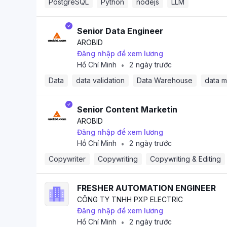
PostgreSQL
Python
nodejs
LLM
Senior Data Engineer
AROBID
Đăng nhập để xem lương
Hồ Chí Minh
2 ngày trước
•
Data
data validation
Data Warehouse
data 
Senior Content Marketin
AROBID
Đăng nhập để xem lương
Hồ Chí Minh
2 ngày trước
•
Copywriter
Copywriting
Copywriting & Editing
FRESHER AUTOMATION ENGINEER
CÔNG TY TNHH PXP ELECTRIC
Đăng nhập để xem lương
Hồ Chí Minh
2 ngày trước
•