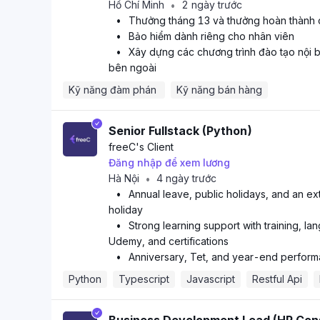
Hồ Chí Minh
2 ngày trước
•
•
Thưởng tháng 13 và thưởng hoàn thành 
•
Bảo hiểm dành riêng cho nhân viên
•
Xây dựng các chương trình đào tạo nội 
bên ngoài
Kỹ năng đàm phán 
Kỹ năng bán hàng
Senior Fullstack (Python)
freeC
's Client
Đăng nhập để xem lương
Hà Nội
4 ngày trước
•
•
Annual leave, public holidays, and an e
holiday
•
Strong learning support with training, l
Udemy, and certifications
•
Anniversary, Tet, and year-end perfor
Python
Typescript
Javascript
Restful Api