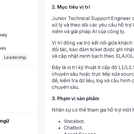
2. Mục tiêu vị trí
Junior Technical Support Engineer c
xử lý và theo dõi các yêu cầu hỗ tr
mềm và giải pháp AI của công ty.
mily
Vị trí đóng vai trò kết nối giữa khác
ses
đối tác, bảo đảm ticket được ghi nhậ
và cập nhật minh bạch theo SLA/OL
Leadership
Đây là vị trí kỹ thuật ở cấp độ L1/L
chuyên sâu hoặc trực tiếp sửa sour
đề, kiểm tra dữ liệu, log và cấu hìn
chuyên sâu.
3. Phạm vi sản phẩm
Nhân sự có thể tham gia hỗ trợ một
 ngữ
Voicebot.
Chatbot.