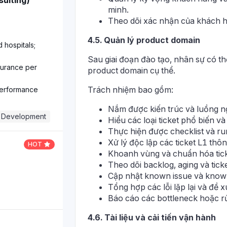
ulting)
minh.
Theo dõi xác nhận của khách hà
4.5. Quản lý product domain
hospitals;
Sau giai đoạn đào tạo, nhân sự có t
surance per
product domain cụ thể.
Trách nhiệm bao gồm:
performance
Nắm được kiến trúc và luồng n
 Development
Hiểu các loại ticket phổ biến và
Thực hiện được checklist và r
Xử lý độc lập các ticket L1 thô
HOT
Khoanh vùng và chuẩn hóa ticke
Theo dõi backlog, aging và tic
Cập nhật known issue và know
Tổng hợp các lỗi lặp lại và đề xu
Báo cáo các bottleneck hoặc r
4.6. Tài liệu và cải tiến vận hành