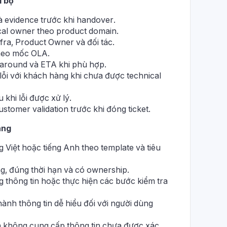
i bộ
à evidence trước khi handover.
cal owner theo product domain.
nfra, Product Owner và đối tác.
theo mốc OLA.
karound và ETA khi phù hợp.
lỗi với khách hàng khi chưa được technical
 khi lỗi được xử lý.
stomer validation trước khi đóng ticket.
àng
 Việt hoặc tiếng Anh theo template và tiêu
ng, đúng thời hạn và có ownership.
thông tin hoặc thực hiện các bước kiểm tra
ành thông tin dễ hiểu đối với người dùng
 không cung cấp thông tin chưa được xác