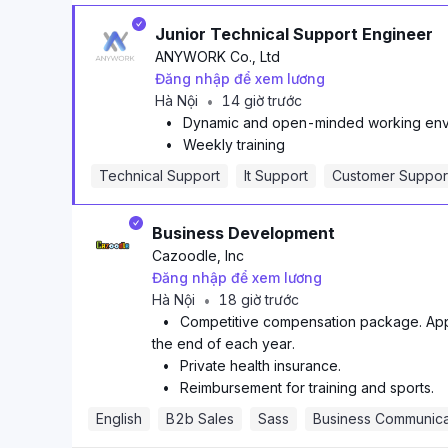
Junior Technical Support Engineer
ANYWORK Co., Ltd
Đăng nhập để xem lương
Hà Nội
14 giờ trước
•
•
Dynamic and open-minded working env
•
Weekly training
Technical Support
It Support
Customer Suppor
Business Development
Cazoodle, Inc
Đăng nhập để xem lương
Hà Nội
18 giờ trước
•
•
Competitive compensation package. App
the end of each year.
•
Private health insurance.
•
Reimbursement for training and sports.
English
B2b Sales
Sass
Business Communica