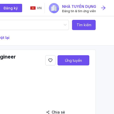
NHÀ TUYỂN DỤNG
Đăng ký
VN
Đăng tin & tìm ứng viên
Tìm kiếm
ặt lại
ngineer
Ứng tuyển
Chia sẻ