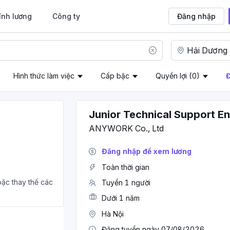
ính lương
Công ty
Đăng nhập
Hình thức làm việc
Cấp bậc
Quyền lợi
(0)
Đ
Junior Technical Support E
ANYWORK Co., Ltd
Đăng nhập để xem lương
Toàn thời gian
oặc thay thế các
Tuyển 1 người
Dưới 1 năm
Hà Nội
Đăng tuyển ngày 07/08/2026