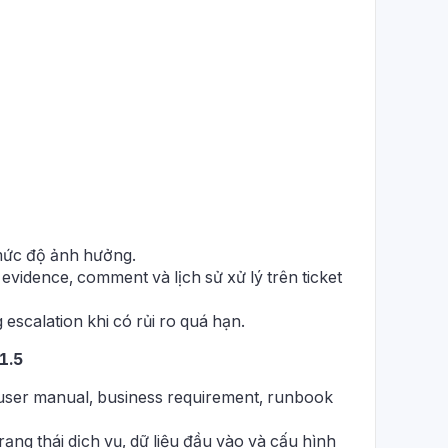
 mức độ ảnh hưởng.
evidence, comment và lịch sử xử lý trên ticket
scalation khi có rủi ro quá hạn.
L1.5
 user manual, business requirement, runbook
rạng thái dịch vụ, dữ liệu đầu vào và cấu hình