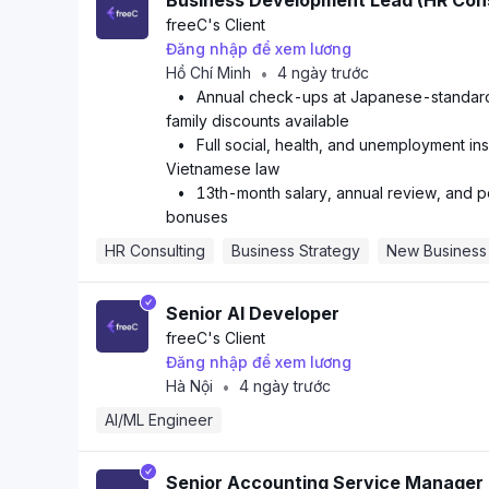
Business Development Lead (HR Cons
freeC
's Client
Đăng nhập để xem lương
Hồ Chí Minh
4 ngày trước
•
•
Annual check-ups at Japanese-standard 
family discounts available
•
Full social, health, and unemployment in
Vietnamese law
•
13th-month salary, annual review, and 
bonuses
HR Consulting
Business Strategy
New Business
Senior AI Developer
freeC
's Client
Đăng nhập để xem lương
Hà Nội
4 ngày trước
•
AI/ML Engineer
Senior Accounting Service Manager