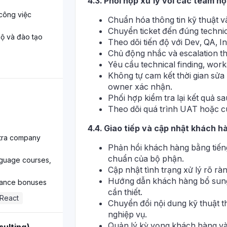
4.3. Phối hợp xử lý với các team nộ
công việc
Chuẩn hóa thông tin kỹ thuật v
Chuyển ticket đến đúng techni
bộ và đào tạo
Theo dõi tiến độ với Dev, QA, I
Chủ động nhắc và escalation 
Yêu cầu technical finding, wor
Không tự cam kết thời gian sửa 
owner xác nhận.
Phối hợp kiểm tra lại kết quả sau
Theo dõi quá trình UAT hoặc cu
4.4. Giao tiếp và cập nhật khách h
xtra company
Phản hồi khách hàng bằng tiếng
chuẩn của bộ phận.
anguage courses,
Cập nhật tình trạng xử lý rõ rà
Hướng dẫn khách hàng bổ sung 
mance bonuses
cần thiết.
React
Chuyển đổi nội dung kỹ thuật th
nghiệp vụ.
Quản lý kỳ vọng khách hàng và