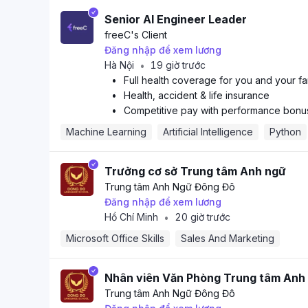
Senior AI Engineer Leader
freeC
's Client
Đăng nhập để xem lương
Hà Nội
19 giờ trước
•
•
Full health coverage for you and your fa
•
Health, accident & life insurance
•
Competitive pay with performance bonu
Machine Learning
Artificial Intelligence
Python
Trưởng cơ sở Trung tâm Anh ngữ
Trung tâm Anh Ngữ Đông Đô
Đăng nhập để xem lương
Hồ Chí Minh
20 giờ trước
•
Microsoft Office Skills
Sales And Marketing
Nhân viên Văn Phòng Trung tâm Anh
Trung tâm Anh Ngữ Đông Đô