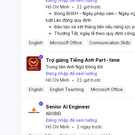
Đăng nhập để xem lương
Hồ Chí Minh
21 giờ trước
•
•
Đóng BHXH – Ngày phép năm – Ngày ngh
luật Lao động quy định.
•
Đào tạo và xét thăng tiến nếu năng lực 
•
Thưởng Tết, ngày lễ theo quy định công 
English
Microsoft Office
Communication Skills
Trợ giảng Tiếng Anh Part-time
Trung tâm Anh Ngữ Đông Đô
Đăng nhập để xem lương
Hồ Chí Minh
21 giờ trước
•
English
English Teaching
Microsoft Office
Senior AI Engineer
AROBID
Đăng nhập để xem lương
Hồ Chí Minh
2 ngày trước
•