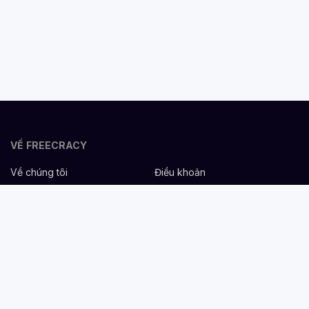
VỀ FREECRACY
Về chúng tôi
Điều khoản
Bảo mật
Cơ hội nghề nghiệp
Liên hệ
Hỗ trợ
DÀNH CHO NHÀ TUYỂN DỤNG
Đăng tuyển miễn phí
Dịch vụ nhân sự
Cẩm nang tuyển dụng
Mẫu mô tả công việc