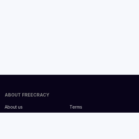
ABOUT FREECRACY
About us
Terms
Privacy policy
Careers
Contact us
Help Center
FOR EMPLOYERS