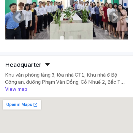
Headquarter
Khu văn phòng tầng 3, tòa nhà CT1, Khu nhà ở Bộ
Công an, đường Phạm Văn Đồng, Cổ Nhuế 2, Bắc Từ
Liêm, Hà Nội
View map