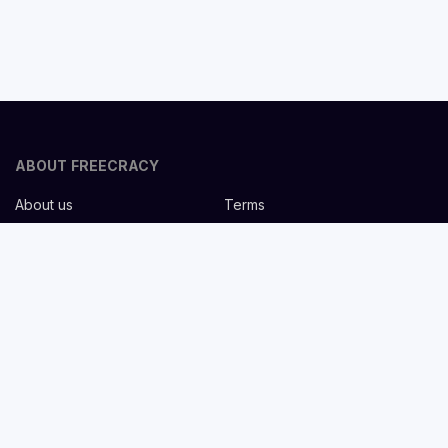
ABOUT FREECRACY
About us
Terms
Privacy policy
Careers
Contact us
Help Center
FOR EMPLOYERS
Post job for free
Headhunting Services
Guideline for recruiters
Job description templates
FOR CANDIDATES
Find Jobs
List companies