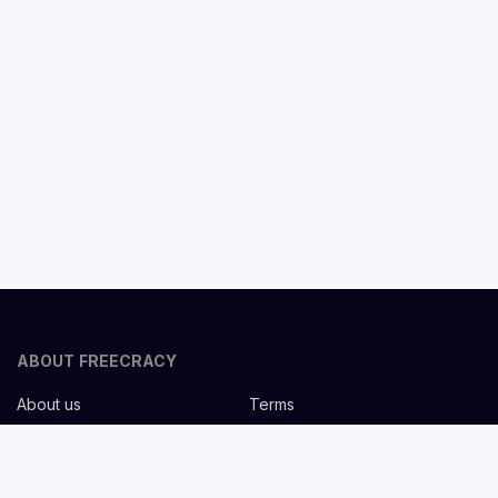
ABOUT FREECRACY
About us
Terms
Privacy policy
Careers
Contact us
Help Center