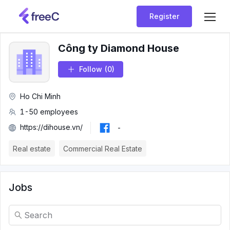
Register
Công ty Diamond House
Follow
(0)
Ho Chi Minh
1-50 employees
https://dihouse.vn/
-
Real estate
Commercial Real Estate
Jobs