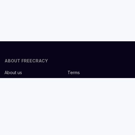
ABOUT FREECRACY
About us
Terms
Privacy policy
Careers
Contact us
Help Center
FOR EMPLOYERS
Post job for free
Headhunting Services
Guideline for recruiters
Job description templates
FOR CANDIDATES