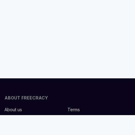
ABOUT FREECRACY
About us
Terms
Privacy policy
Careers
Contact us
Help Center