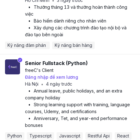
Hồ Chí Minh
3 ngày trước
•
•
Thưởng tháng 13 và thưởng hoàn thành công
việc
•
Bảo hiểm dành riêng cho nhân viên
•
Xây dựng các chương trình đào tạo nội bộ và
đào tạo bên ngoài
Kỹ năng đàm phán 
Kỹ năng bán hàng
Senior Fullstack (Python)
freeC
's Client
Đăng nhập để xem lương
Hà Nội
4 ngày trước
•
•
Annual leave, public holidays, and an extra
company holiday
•
Strong learning support with training, language
courses, Udemy, and certifications
•
Anniversary, Tet, and year-end performance
bonuses
Python
Typescript
Javascript
Restful Api
React