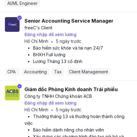
AI/ML Engineer
Senior Accounting Service Manager
freeC
's Client
Đăng nhập để xem lương
Hồ Chí Minh
5 ngày trước
•
•
Bảo hiểm sức khỏe và tai nạn 24/7
•
BHXH Full lương
•
Lương Tháng 13 cố định
CPA 
Accounting
Tax
Client Management
Giám đốc Phòng Kinh doanh Trái phiếu
Công ty TNHH Chứng khoán ACB
Đăng nhập để xem lương
Hồ Chí Minh
5 ngày trước
•
•
Thưởng tháng 13 và thưởng hoàn thành công
việc
•
Bảo hiểm dành riêng cho nhân viên
•
Xây dựng các chương trình đào tạo nội bộ và