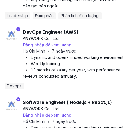
đào tạo bên ngoài
Leadership
Đàm phán
Phân tích định lượng 
DevOps Engineer (AWS)
ANYWORK Co., Ltd
Đăng nhập để xem lương
Hồ Chí Minh
7 ngày trước
•
•
Dynamic and open-minded working environment
•
Weekly training
•
13 months of salary per year, with performance
reviews conducted annually.
Devops
Software Engineer ( Node.js + React.js)
ANYWORK Co., Ltd
Đăng nhập để xem lương
Hồ Chí Minh
7 ngày trước
•
•
Dynamic and open-minded working environment