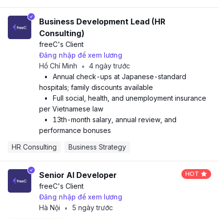
Business Development Lead (HR
Consulting)
freeC
's Client
Đăng nhập để xem lương
Hồ Chí Minh
4 ngày trước
•
•
Annual check-ups at Japanese-standard
hospitals; family discounts available
•
Full social, health, and unemployment insurance
per Vietnamese law
•
13th-month salary, annual review, and
performance bonuses
HR Consulting
Business Strategy
Senior AI Developer
HOT
freeC
's Client
Đăng nhập để xem lương
Hà Nội
5 ngày trước
•