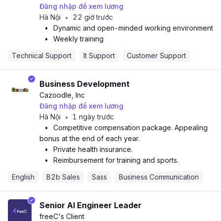
Đăng nhập để xem lương
Hà Nội
22 giờ trước
•
•
Dynamic and open-minded working environment
•
Weekly training
Technical Support
It Support
Customer Support
Business Development
Cazoodle, Inc
Đăng nhập để xem lương
Hà Nội
1 ngày trước
•
•
Competitive compensation package. Appealing
bonus at the end of each year.
•
Private health insurance.
•
Reimbursement for training and sports.
English
B2b Sales
Sass
Business Communication
Senior AI Engineer Leader
freeC
's Client