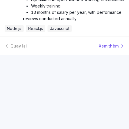
•
Weekly training
•
13 months of salary per year, with performance
reviews conducted annually.
Node.js
React.js
Javascript
Quay lại
Xem thêm