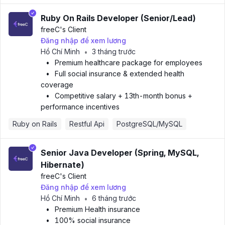
Ruby On Rails Developer (Senior/Lead)
freeC
's Client
Đăng nhập để xem lương
Hồ Chí Minh
3 tháng trước
•
•
Premium healthcare package for employees
•
Full social insurance & extended health
coverage
•
Competitive salary + 13th-month bonus +
performance incentives
Ruby on Rails
Restful Api
PostgreSQL/MySQL
Senior Java Developer (Spring, MySQL,
Hibernate)
freeC
's Client
Đăng nhập để xem lương
Hồ Chí Minh
6 tháng trước
•
•
Premium Health insurance
•
100% social insurance