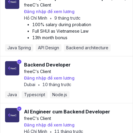
freeC
's Client
Đăng nhập để xem lương
Hồ Chí Minh
9 tháng trước
•
•
100% salary during probation
•
Full SHUI as Vietnamese Law
•
13th month bonus
Java Spring
API Design
Backend architecture
Backend Developer
freeC
's Client
Đăng nhập để xem lương
Dubai
10 tháng trước
•
Java
Typescript
Node.js
AI Engineer cum Backend Developer
freeC
's Client
Đăng nhập để xem lương
Hồ Chí Minh
11 tháng trước
•