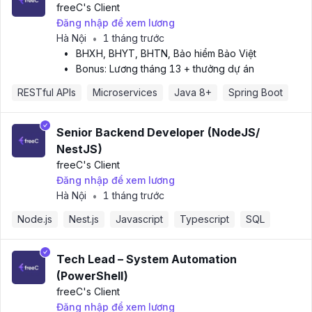
freeC
's Client
Đăng nhập để xem lương
Hà Nội
1 tháng trước
•
•
BHXH, BHYT, BHTN, Bảo hiểm Bảo Việt
•
Bonus: Lương tháng 13 + thưởng dự án
RESTful APIs
Microservices
Java 8+
Spring Boot
Senior Backend Developer (NodeJS/
NestJS)
freeC
's Client
Đăng nhập để xem lương
Hà Nội
1 tháng trước
•
Node.js
Nest.js
Javascript
Typescript
SQL
Tech Lead – System Automation
(PowerShell)
freeC
's Client
Đăng nhập để xem lương