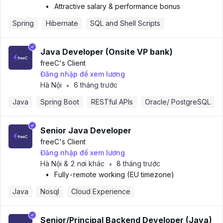
•
Attractive salary & performance bonus
Spring
Hibernate
SQL and Shell Scripts
Java Developer (Onsite VP bank)
freeC
's Client
Đăng nhập để xem lương
Hà Nội
6 tháng trước
•
Java
Spring Boot
RESTful APIs
Oracle/ PostgreSQL
Senior Java Developer
freeC
's Client
Đăng nhập để xem lương
Hà Nội & 2 nơi khác
8 tháng trước
•
•
Fully-remote working (EU timezone)
Java
Nosql
Cloud Experience
Senior/Principal Backend Developer (Java)