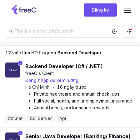
Đăng ký
12
việc làm HOT ngành
Backend Developer
Backend Developer (C# / .NET)
freeC
's Client
Đăng nhập để xem lương
Hồ Chí Minh
16 ngày trước
•
•
Private healthcare and annual check-ups
•
Full social, health, and unemployment insurance
•
Annual bonus, performance rewards
C# .net
Sql Server
Api
Senior Java Developer (Banking/ Finance)