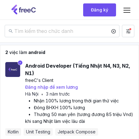
Đăng ký
2
việc làm
android
Android Developer (Tiếng Nhật N4, N3, N2,
N1)
freeC
's Client
Đăng nhập để xem lương
Hà Nội
3 năm trước
•
•
Nhận 100% lương trong thời gian thử việc
•
Đóng BHXH 100% lương
•
Thưởng 50 man yên (tương đương 85 triệu Vnd)
khi sang Nhật làm việc lâu dài
Kotlin
Unit Testing
Jetpack Compose