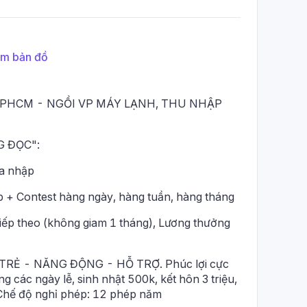
m bản đồ
I TPHCM - NGỒI VP MÁY LẠNH, THU NHẬP
 ĐỌC":
ia nhập
p + Contest hàng ngày, hàng tuần, hàng tháng
tiếp theo (không giam 1 tháng), Lương thưởng
g TRẺ - NĂNG ĐỘNG - HỖ TRỢ. Phúc lợi cực
 các ngày lễ, sinh nhật 500k, kết hôn 3 triệu,
..Chế độ nghỉ phép: 12 phép năm