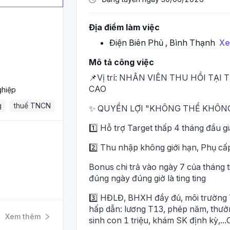
Địa điểm làm việc
Điện Biên Phủ , Bình Thạnh
Xe
Mô tả công việc
📌Vị trí: NHÂN VIÊN THU HỒI TẠ
CAO
ghiệp
g
thuế TNCN
✨ QUYỀN LỢI "KHÔNG THỂ KHÔNG
1️⃣ Hỗ trợ Target thấp 4 tháng đầu g
2️⃣ Thu nhập không giới hạn, Phụ cấ
Bonus chi trả vào ngày 7 của tháng 
đúng ngày đúng giờ là ting ting
3️⃣ HĐLĐ, BHXH đầy đủ, môi trườn
hấp dẫn: lương T13, phép năm, thưởng
Xem thêm
sinh con 1 triệu, khám SK định kỳ,.