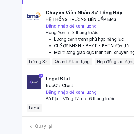
Chuyên Viên Nhân Sự Tổng Hợp
HỆ THỐNG TRƯỜNG LIÊN CẤP BMS
Đăng nhập để xem lương
Hưng Yên
3 tháng trước
•
•
Lương cạnh tranh phù hợp năng lực
•
Chế độ BHXH - BHYT - BHTN đầy đủ
•
Môi trường giáo dục thân tiện, chuyên n
Lương 3P
Quan hệ lao động
Hợp đồng lao độn
Legal Staff
freeC
's Client
Đăng nhập để xem lương
Bà Rịa - Vũng Tàu
6 tháng trước
•
Legal
Quay lại