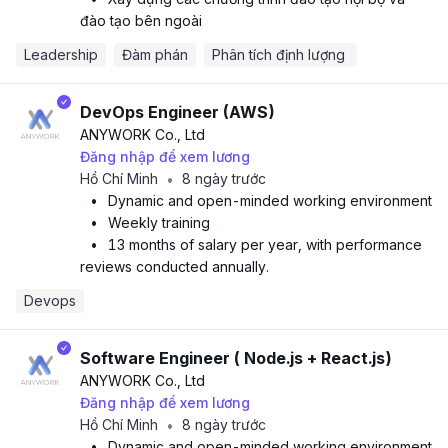
đào tạo bên ngoài
Leadership
Đàm phán
Phân tích định lượng 
DevOps Engineer (AWS)
ANYWORK Co., Ltd
Đăng nhập để xem lương
Hồ Chí Minh
8 ngày trước
•
•
Dynamic and open-minded working environment
•
Weekly training
•
13 months of salary per year, with performance
reviews conducted annually.
Devops
Software Engineer ( Node.js + React.js)
ANYWORK Co., Ltd
Đăng nhập để xem lương
Hồ Chí Minh
8 ngày trước
•
•
Dynamic and open-minded working environment