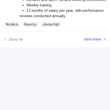
•
Weekly training
•
13 months of salary per year, with performance
reviews conducted annually.
Node.js
React.js
Javascript
Quay lại
Xem thêm