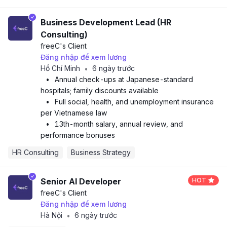
Business Development Lead (HR
Consulting)
freeC
's Client
Đăng nhập để xem lương
Hồ Chí Minh
6 ngày trước
•
•
Annual check-ups at Japanese-standard
hospitals; family discounts available
•
Full social, health, and unemployment insurance
per Vietnamese law
•
13th-month salary, annual review, and
performance bonuses
HR Consulting
Business Strategy
Senior AI Developer
HOT
freeC
's Client
Đăng nhập để xem lương
Hà Nội
6 ngày trước
•