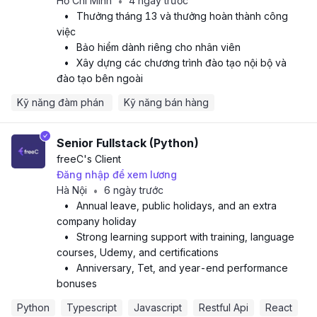
Hồ Chí Minh
4 ngày trước
•
•
Thưởng tháng 13 và thưởng hoàn thành công
việc
•
Bảo hiểm dành riêng cho nhân viên
•
Xây dựng các chương trình đào tạo nội bộ và
đào tạo bên ngoài
Kỹ năng đàm phán 
Kỹ năng bán hàng
Senior Fullstack (Python)
freeC
's Client
Đăng nhập để xem lương
Hà Nội
6 ngày trước
•
•
Annual leave, public holidays, and an extra
company holiday
•
Strong learning support with training, language
courses, Udemy, and certifications
•
Anniversary, Tet, and year-end performance
bonuses
Python
Typescript
Javascript
Restful Api
React