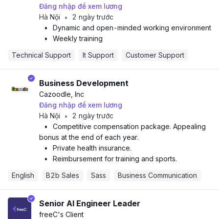
Đăng nhập để xem lương
Hà Nội
2 ngày trước
•
•
Dynamic and open-minded working environment
•
Weekly training
Technical Support
It Support
Customer Support
Business Development
Cazoodle, Inc
Đăng nhập để xem lương
Hà Nội
2 ngày trước
•
•
Competitive compensation package. Appealing
bonus at the end of each year.
•
Private health insurance.
•
Reimbursement for training and sports.
English
B2b Sales
Sass
Business Communication
Senior AI Engineer Leader
freeC
's Client