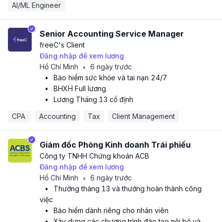
AI/ML Engineer
Senior Accounting Service Manager
freeC
's Client
Đăng nhập để xem lương
Hồ Chí Minh
6 ngày trước
•
•
Bảo hiểm sức khỏe và tai nạn 24/7
•
BHXH Full lương
•
Lương Tháng 13 cố định
CPA 
Accounting
Tax
Client Management
Giám đốc Phòng Kinh doanh Trái phiếu
Công ty TNHH Chứng khoán ACB
Đăng nhập để xem lương
Hồ Chí Minh
6 ngày trước
•
•
Thưởng tháng 13 và thưởng hoàn thành công
việc
•
Bảo hiểm dành riêng cho nhân viên
•
Xây dựng các chương trình đào tạo nội bộ và