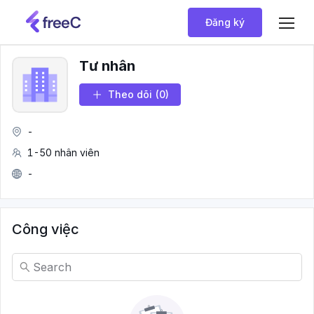
Đăng ký
Tư nhân
Theo dõi
(0)
-
1-50 nhân viên
-
Công việc