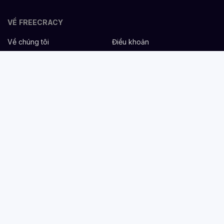
VỀ FREECRACY
Về chúng tôi
Điều khoản
Bảo mật
Cơ hội nghề nghiệp
Liên hệ
Hỗ trợ
DÀNH CHO NHÀ TUYỂN DỤNG
Đăng tuyển miễn phí
Dịch vụ nhân sự
Cẩm nang tuyển dụng
Mẫu mô tả công việc
DÀNH CHO ỨNG VIÊN
Tìm việc
Danh sách công ty
Cẩm nang nghề nghiệp
Tạo CV
Tính lương Gross - Net
CV tham khảo
VIỆC LÀM THEO NGÀNH NGHỀ