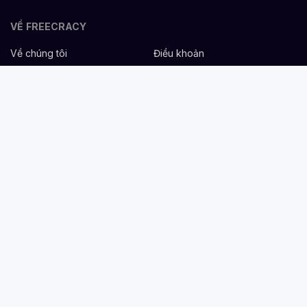
VỀ FREECRACY
Về chúng tôi
Điều khoản
Bảo mật
Cơ hội nghề nghiệp
Liên hệ
Hỗ trợ
DÀNH CHO NHÀ TUYỂN DỤNG
Đăng tuyển miễn phí
Dịch vụ nhân sự
Cẩm nang tuyển dụng
Mẫu mô tả công việc
DÀNH CHO ỨNG VIÊN
Tìm việc
Danh sách công ty
Cẩm nang nghề nghiệp
Tạo CV
Tính lương Gross - Net
CV tham khảo
VIỆC LÀM THEO NGÀNH NGHỀ