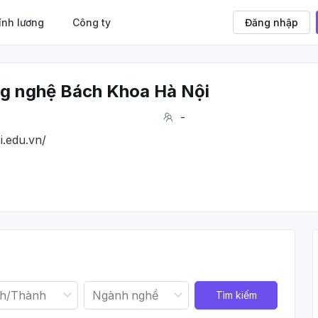
ính lương
Công ty
Đăng nhập
g nghệ Bách Khoa Hà Nội
-
i.edu.vn/
Tìm kiếm