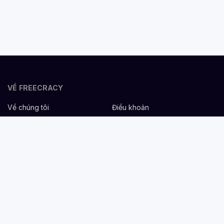
VỀ FREECRACY
Về chúng tôi
Điều khoản
Bảo mật
Cơ hội nghề nghiệp
Liên hệ
Hỗ trợ
DÀNH CHO NHÀ TUYỂN DỤNG
Đăng tuyển miễn phí
Dịch vụ nhân sự
Cẩm nang tuyển dụng
Mẫu mô tả công việc
DÀNH CHO ỨNG VIÊN