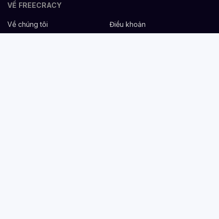
VỀ FREECRACY
Về chúng tôi
Điều khoản
Bảo mật
Cơ hội nghề nghiệp
Liên hệ
Hỗ trợ
DÀNH CHO NHÀ TUYỂN DỤNG
Đăng tuyển miễn phí
Dịch vụ nhân sự
Cẩm nang tuyển dụng
Mẫu mô tả công việc
DÀNH CHO ỨNG VIÊN
Tìm việc
Danh sách công ty
Cẩm nang nghề nghiệp
Tạo CV
Tính lương Gross - Net
CV tham khảo
VIỆC LÀM THEO NGÀNH NGHỀ
Nhân sự & Tuyển dụng
Hành chính/Chăm sóc khách