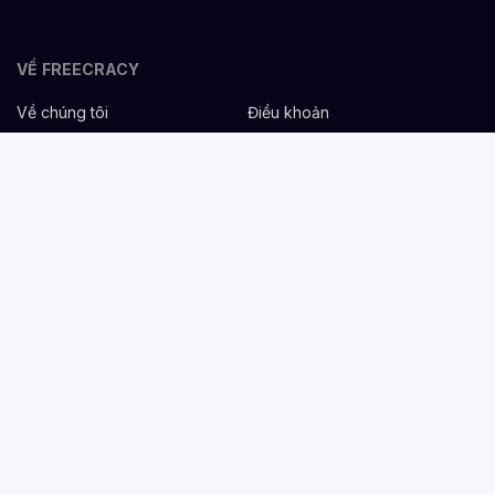
VỀ FREECRACY
Về chúng tôi
Điều khoản
Bảo mật
Cơ hội nghề nghiệp
Liên hệ
Hỗ trợ
DÀNH CHO NHÀ TUYỂN DỤNG
Đăng tuyển miễn phí
Dịch vụ nhân sự
Cẩm nang tuyển dụng
Mẫu mô tả công việc
DÀNH CHO ỨNG VIÊN
Tìm việc
Danh sách công ty
Cẩm nang nghề nghiệp
Tạo CV
Tính lương Gross - Net
CV tham khảo
VIỆC LÀM THEO NGÀNH NGHỀ