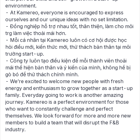
environment.
- At Kamereo, everyone is encouraged to express
ourselves and our unique ideas with no set limitation.
- Đồng nghiệp hỗ trợ nhau tốt, thân thiện, làm cho môi
trg làm việc thoải mái hơn.
- Mỗi cá nhân tại Kamereo luôn có cơ hội được học
hỏi điều mới, kiến thức mới, thử thách bản thân tại môi
trường start-up.
- Công ty luôn tạo điều kiện để mỗi thành viên thoải
mái thể hiện bản thân và ý kiến của mình, không hề bị
gò bó để thử thách chính mình.
- We’re excited to welcome new people with fresh
energy and enthusiasm to grow together as a start-up
family. Everyday going to work is another amazing
journey. Kamereo is a perfect environment for those
who want to constantly challenge and perfect
themselves. We look forward for more and more new
members to build a team that will disrupt the F&B
industry.