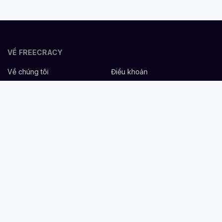
VỀ FREECRACY
Về chúng tôi
Điều khoản
Bảo mật
Cơ hội nghề nghiệp
Liên hệ
Hỗ trợ
DÀNH CHO NHÀ TUYỂN DỤNG
Đăng tuyển miễn phí
Dịch vụ nhân sự
Cẩm nang tuyển dụng
Mẫu mô tả công việc
DÀNH CHO ỨNG VIÊN
Tìm việc
Danh sách công ty
Cẩm nang nghề nghiệp
Tạo CV