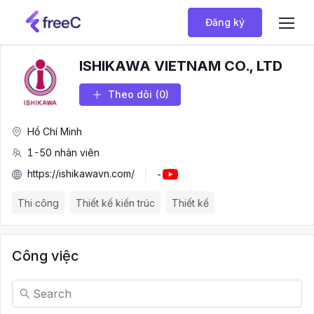
Đăng ký
ISHIKAWA VIETNAM CO., LTD
Theo dõi
(0)
Hồ Chí Minh
1-50 nhân viên
https://ishikawavn.com/
-
Thi công
Thiết kế kiến trúc
Thiết kế
Công việc