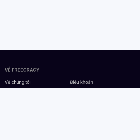
VỀ FREECRACY
Về chúng tôi
Điều khoản
Bảo mật
Cơ hội nghề nghiệp
Liên hệ
Hỗ trợ
DÀNH CHO NHÀ TUYỂN DỤNG
Đăng tuyển miễn phí
Dịch vụ nhân sự
Cẩm nang tuyển dụng
Mẫu mô tả công việc