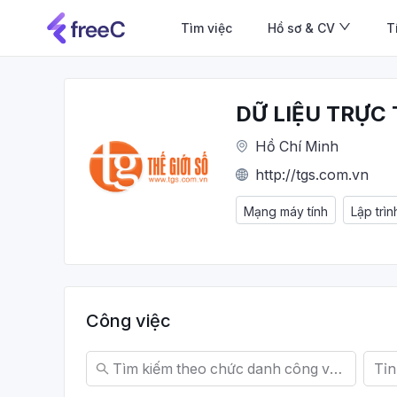
Tìm việc
Hồ sơ & CV
T
DỮ LIỆU TRỰC 
Hồ Chí Minh
http://tgs.com.vn
Mạng máy tính
Lập trì
Công việc