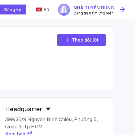
NHÀ TUYỂN DỤNG
Đăng ký
VN
Đăng tin & tìm ứng viên
Theo dõi
(0)
Headquarter
399/36/9 Nguyễn Đình Chiểu, Phường 5,
Quận 3, Tp.HCM
Xem bản đồ