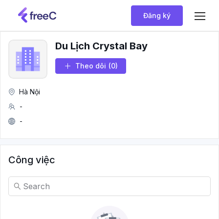
Đăng ký
Du Lịch Crystal Bay
Theo dõi
(0)
Hà Nội
-
-
Công việc