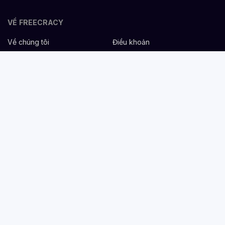
VỀ FREECRACY
Về chúng tôi
Điều khoản
Bảo mật
Cơ hội nghề nghiệp
Liên hệ
Hỗ trợ
DÀNH CHO NHÀ TUYỂN DỤNG
Đăng tuyển miễn phí
Dịch vụ nhân sự
Cẩm nang tuyển dụng
Mẫu mô tả công việc
DÀNH CHO ỨNG VIÊN
Tìm việc
Danh sách công ty
Cẩm nang nghề nghiệp
Tạo CV
Tính lương Gross - Net
CV tham khảo
VIỆC LÀM THEO NGÀNH NGHỀ