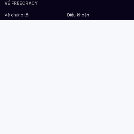
VỀ FREECRACY
Về chúng tôi
Điều khoản
Bảo mật
Cơ hội nghề nghiệp
Liên hệ
Hỗ trợ
DÀNH CHO NHÀ TUYỂN DỤNG
Đăng tuyển miễn phí
Dịch vụ nhân sự
Cẩm nang tuyển dụng
Mẫu mô tả công việc
DÀNH CHO ỨNG VIÊN
Tìm việc
Danh sách công ty
Cẩm nang nghề nghiệp
Tạo CV
Tính lương Gross - Net
CV tham khảo
VIỆC LÀM THEO NGÀNH NGHỀ
Nhân sự & Tuyển dụng
Hành chính/Chăm sóc khách