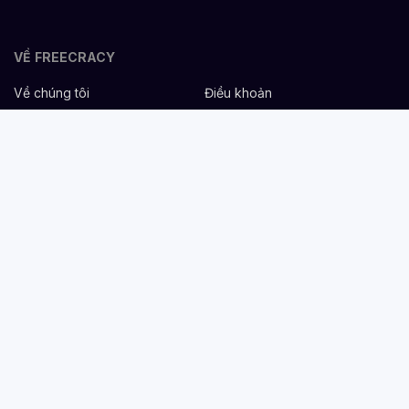
VỀ FREECRACY
Về chúng tôi
Điều khoản
Bảo mật
Cơ hội nghề nghiệp
Liên hệ
Hỗ trợ
DÀNH CHO NHÀ TUYỂN DỤNG
Đăng tuyển miễn phí
Dịch vụ nhân sự
Cẩm nang tuyển dụng
Mẫu mô tả công việc
DÀNH CHO ỨNG VIÊN
Tìm việc
Danh sách công ty
Cẩm nang nghề nghiệp
Tạo CV
Tính lương Gross - Net
CV tham khảo
VIỆC LÀM THEO NGÀNH NGHỀ