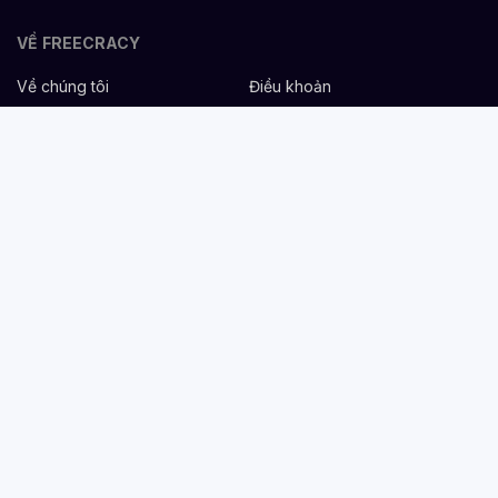
VỀ FREECRACY
Về chúng tôi
Điều khoản
Bảo mật
Cơ hội nghề nghiệp
Liên hệ
Hỗ trợ
DÀNH CHO NHÀ TUYỂN DỤNG
Đăng tuyển miễn phí
Dịch vụ nhân sự
Cẩm nang tuyển dụng
Mẫu mô tả công việc
DÀNH CHO ỨNG VIÊN
Tìm việc
Danh sách công ty
Cẩm nang nghề nghiệp
Tạo CV
Tính lương Gross - Net
CV tham khảo
VIỆC LÀM THEO NGÀNH NGHỀ