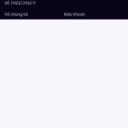
VỀ FREECRACY
Về chúng tôi
Điều khoản
Bảo mật
Cơ hội nghề nghiệp
Liên hệ
Hỗ trợ
DÀNH CHO NHÀ TUYỂN DỤNG
Đăng tuyển miễn phí
Dịch vụ nhân sự
Cẩm nang tuyển dụng
Mẫu mô tả công việc
DÀNH CHO ỨNG VIÊN
Tìm việc
Danh sách công ty
Cẩm nang nghề nghiệp
Tạo CV
Tính lương Gross - Net
CV tham khảo
VIỆC LÀM THEO NGÀNH NGHỀ
Nhân sự & Tuyển dụng
Hành chính/Chăm sóc khách