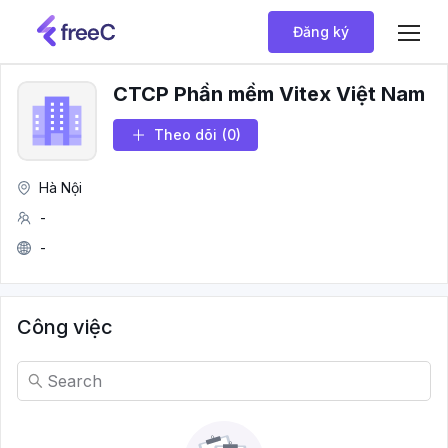
Đăng ký
CTCP Phần mềm Vitex Việt Nam
Theo dõi
(0)
Hà Nội
-
-
Công việc