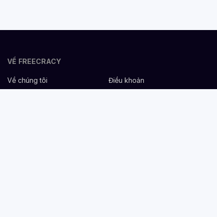
VỀ FREECRACY
Về chúng tôi
Điều khoản
Bảo mật
Cơ hội nghề nghiệp
Liên hệ
Hỗ trợ
DÀNH CHO NHÀ TUYỂN DỤNG
Đăng tuyển miễn phí
Dịch vụ nhân sự
Cẩm nang tuyển dụng
Mẫu mô tả công việc
DÀNH CHO ỨNG VIÊN
Tìm việc
Danh sách công ty
Cẩm nang nghề nghiệp
Tạo CV