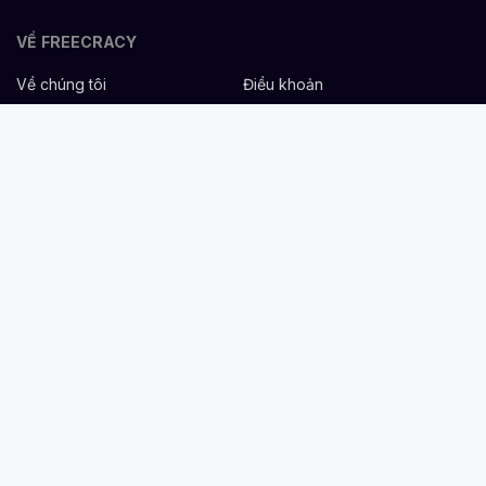
VỀ FREECRACY
Về chúng tôi
Điều khoản
Bảo mật
Cơ hội nghề nghiệp
Liên hệ
Hỗ trợ
DÀNH CHO NHÀ TUYỂN DỤNG
Đăng tuyển miễn phí
Dịch vụ nhân sự
Cẩm nang tuyển dụng
Mẫu mô tả công việc
DÀNH CHO ỨNG VIÊN
Tìm việc
Danh sách công ty
Cẩm nang nghề nghiệp
Tạo CV
Tính lương Gross - Net
CV tham khảo
VIỆC LÀM THEO NGÀNH NGHỀ