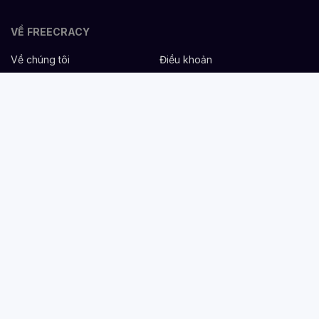
VỀ FREECRACY
Về chúng tôi
Điều khoản
Bảo mật
Cơ hội nghề nghiệp
Liên hệ
Hỗ trợ
DÀNH CHO NHÀ TUYỂN DỤNG
Đăng tuyển miễn phí
Dịch vụ nhân sự
Cẩm nang tuyển dụng
Mẫu mô tả công việc
DÀNH CHO ỨNG VIÊN
Tìm việc
Danh sách công ty
Cẩm nang nghề nghiệp
Tạo CV
Tính lương Gross - Net
CV tham khảo
VIỆC LÀM THEO NGÀNH NGHỀ