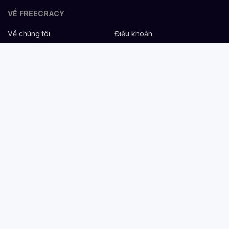
VỀ FREECRACY
Về chúng tôi
Điều khoản
Bảo mật
Cơ hội nghề nghiệp
Liên hệ
Hỗ trợ
DÀNH CHO NHÀ TUYỂN DỤNG
Đăng tuyển miễn phí
Dịch vụ nhân sự
Cẩm nang tuyển dụng
Mẫu mô tả công việc
DÀNH CHO ỨNG VIÊN
Tìm việc
Danh sách công ty
Cẩm nang nghề nghiệp
Tạo CV
Tính lương Gross - Net
CV tham khảo
VIỆC LÀM THEO NGÀNH NGHỀ
Nhân sự & Tuyển dụng
Hành chính/Chăm sóc khách