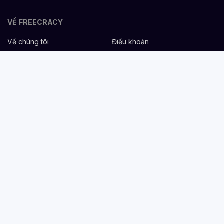
VỀ FREECRACY
Về chúng tôi
Điều khoản
Bảo mật
Cơ hội nghề nghiệp
Liên hệ
Hỗ trợ
DÀNH CHO NHÀ TUYỂN DỤNG
Đăng tuyển miễn phí
Dịch vụ nhân sự
Cẩm nang tuyển dụng
Mẫu mô tả công việc
DÀNH CHO ỨNG VIÊN
Tìm việc
Danh sách công ty
Cẩm nang nghề nghiệp
Tạo CV
Tính lương Gross - Net
CV tham khảo
VIỆC LÀM THEO NGÀNH NGHỀ