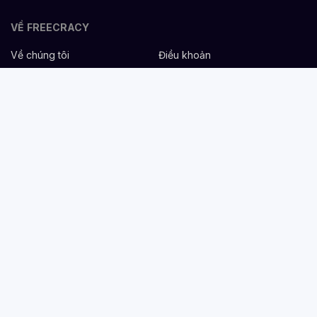
VỀ FREECRACY
Về chúng tôi
Điều khoản
Bảo mật
Cơ hội nghề nghiệp
Liên hệ
Hỗ trợ
DÀNH CHO NHÀ TUYỂN DỤNG
Đăng tuyển miễn phí
Dịch vụ nhân sự
Cẩm nang tuyển dụng
Mẫu mô tả công việc
DÀNH CHO ỨNG VIÊN
Tìm việc
Danh sách công ty
Cẩm nang nghề nghiệp
Tạo CV
Tính lương Gross - Net
CV tham khảo
VIỆC LÀM THEO NGÀNH NGHỀ