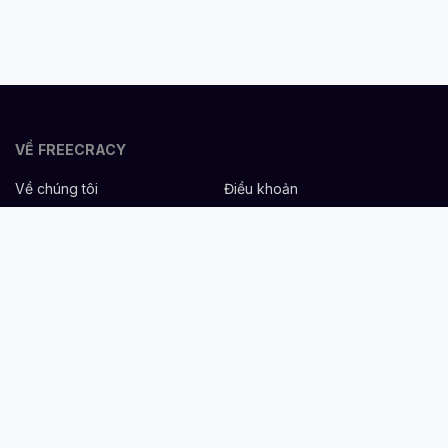
VỀ FREECRACY
Về chúng tôi
Điều khoản
Bảo mật
Cơ hội nghề nghiệp
Liên hệ
Hỗ trợ
DÀNH CHO NHÀ TUYỂN DỤNG
Đăng tuyển miễn phí
Dịch vụ nhân sự
Cẩm nang tuyển dụng
Mẫu mô tả công việc
DÀNH CHO ỨNG VIÊN
Tìm việc
Danh sách công ty