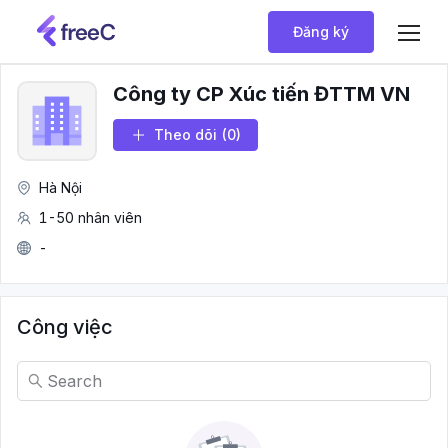
Đăng ký
Công ty CP Xúc tiến ĐTTM VN
Theo dõi
(0)
Hà Nội
1-50 nhân viên
-
Công việc