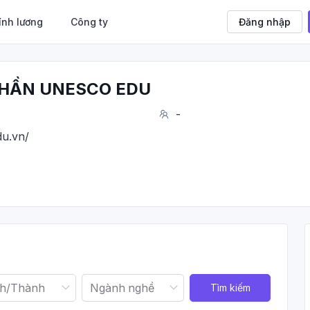
ính lương
Công ty
Đăng nhập
PHẦN UNESCO EDU
-
u.vn/
Tìm kiếm