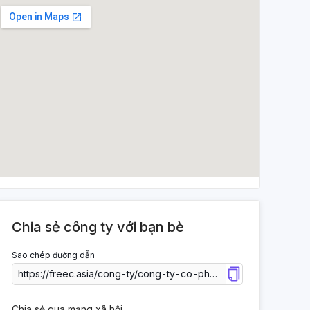
Chia sẻ công ty với bạn bè
Sao chép đường dẫn
Chia sẻ qua mạng xã hội