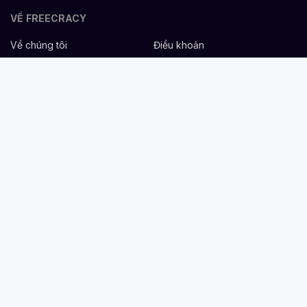
VỀ FREECRACY
Về chúng tôi
Điều khoản
Bảo mật
Cơ hội nghề nghiệp
Liên hệ
Hỗ trợ
DÀNH CHO NHÀ TUYỂN DỤNG
Đăng tuyển miễn phí
Dịch vụ nhân sự
Cẩm nang tuyển dụng
Mẫu mô tả công việc
DÀNH CHO ỨNG VIÊN
Tìm việc
Danh sách công ty
Cẩm nang nghề nghiệp
Tạo CV
Tính lương Gross - Net
CV tham khảo
VIỆC LÀM THEO NGÀNH NGHỀ
Nhân sự & Tuyển dụng
Hành chính/Chăm sóc khách