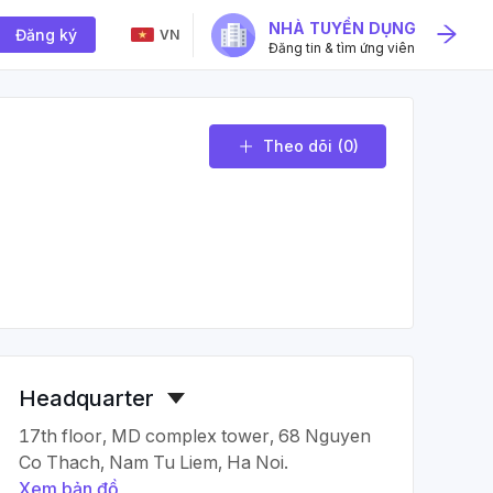
NHÀ TUYỂN DỤNG
Đăng ký
VN
Đăng tin & tìm ứng viên
Theo dõi
(0)
Headquarter
17th floor, MD complex tower, 68 Nguyen
Co Thach, Nam Tu Liem, Ha Noi.
Xem bản đồ