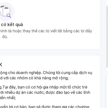
 có kết quả
ính tả hoặc thay thế các từ viết tắt bằng các từ đầy
đủ.
K
ộng cho doanh nghiệp. Chúng tôi cung cấp dịch vụ
end với các nhóm có khả năng mở rộng;
g.Tại đây, bạn có cơ hội gia nhập một tổ chức trẻ
 với nhiều dự án các nước; được đào tạo về các lĩnh
iến nhất;
uyền lợi cơ bản, bạn sẽ được tham gia các chương