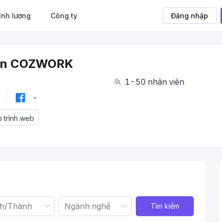
ính lương
Công ty
Đăng nhập
hần COZWORK
1-50 nhân viên
-
p trình web
Tìm kiếm