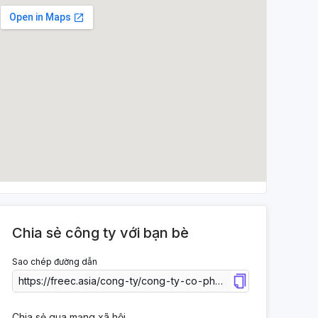
Chia sẻ công ty với bạn bè
Sao chép đường dẫn
Chia sẻ qua mạng xã hội