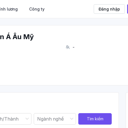
ính lương
Công ty
Đăng nhập
ần Á Âu Mỹ
-
Tìm kiếm