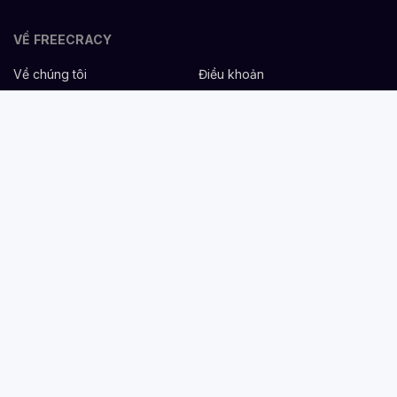
VỀ FREECRACY
Về chúng tôi
Điều khoản
Bảo mật
Cơ hội nghề nghiệp
Liên hệ
Hỗ trợ
DÀNH CHO NHÀ TUYỂN DỤNG
Đăng tuyển miễn phí
Dịch vụ nhân sự
Cẩm nang tuyển dụng
Mẫu mô tả công việc
DÀNH CHO ỨNG VIÊN
Tìm việc
Danh sách công ty
Cẩm nang nghề nghiệp
Tạo CV
Tính lương Gross - Net
CV tham khảo
VIỆC LÀM THEO NGÀNH NGHỀ