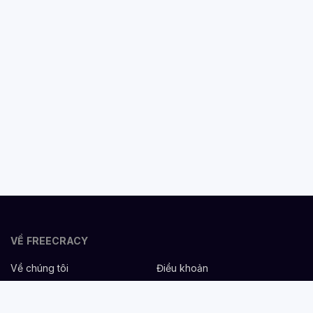
VỀ FREECRACY
Về chúng tôi
Điều khoản
Bảo mật
Cơ hội nghề nghiệp